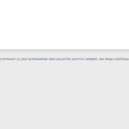
COPYRIGHT (C) 2019
VETERINARSKI SPECIJALISTIČKI INSTITUT SOMBOR
. SVA PRAVA ZADRŽANA