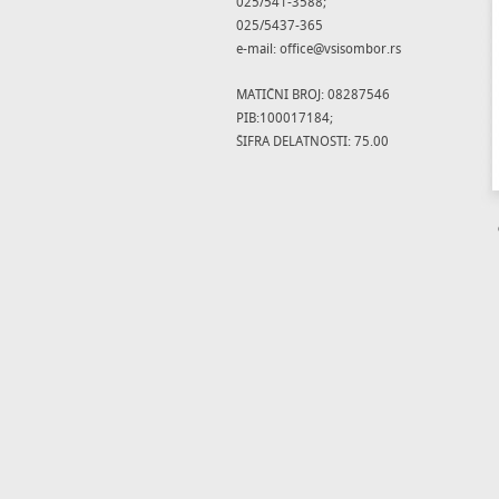
025/541-3588;
025/5437-365
e-mail: office@vsisombor.rs
MATIČNI BROJ: 08287546
PIB:100017184;
ŠIFRA DELATNOSTI: 75.00