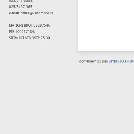
025/541-3588;
025/5437-365
e-mail: office@vsisombor.rs
MATIČNI BROJ: 08287546
PIB:100017184;
ŠIFRA DELATNOSTI: 75.00
COPYRIGHT (C) 2019
VETERINARSKI SP